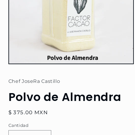
Abrir
elemento
multimedia
1
Chef JoseRa Castillo
en
una
Polvo de Almendra
ventana
modal
Precio
$ 375.00 MXN
habitual
Cantidad