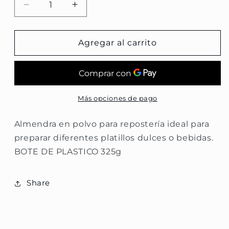
Reducir
Aumentar
cantidad
cantidad
para
para
Polvo
Polvo
Agregar al carrito
de
de
Almendra
Almendra
Más opciones de pago
Almendra en polvo para repostería ideal para
preparar diferentes platillos dulces o bebidas.
BOTE DE PLASTICO 325g
Share