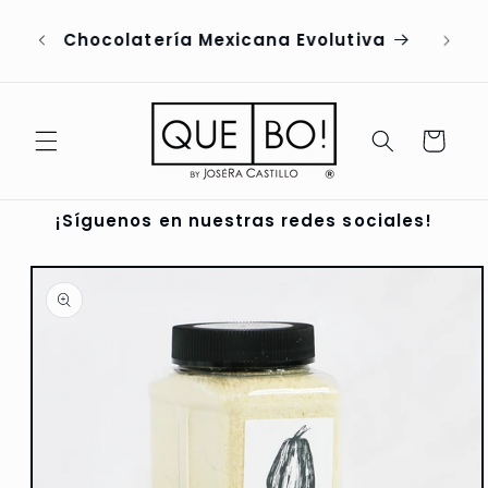
Ir
directamente
tiva
al contenido
Carrito
¡Síguenos en nuestras redes sociales!
Ir
directamente
a la
información
del producto