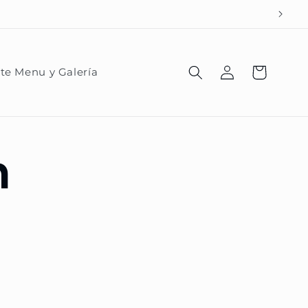
AL: 56 1742 5736
Iniciar
Carrito
te Menu y Galería
sesión
n