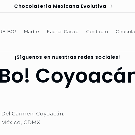
ÍAS HÁBILES | PEDIDOS FORANEOS POR WHATSAPP 
UE BO!
Madre
Factor Cacao
Contacto
Chocola
¡Síguenos en nuestras redes sociales!
tillo
Bo! Coyoacá
 Del Carmen, Coyoacán,
 México, CDMX