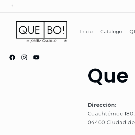
Ir
ENVÍOS A CDMX DE 2 D
directamente
al contenido
Inicio
Catálogo
Q
https://www.facebook.com/pages/Que-
https://www.instagram.com/chocolatesquebo/
https://www.youtube.com/@JoseRamonCas
Que 
Bo-
Chocolater%C3%ADa-
Mexicana-
Evolutiva/310184805779812
Dirección:
Cuauhtémoc 180,
04400 Ciudad de