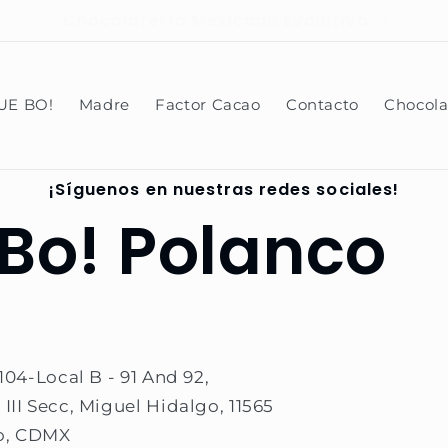
ÍAS HÁBILES | PEDIDOS FORANEOS POR WHATSAPP 
UE BO!
Madre
Factor Cacao
Contacto
Chocola
¡Síguenos en nuestras redes sociales!
tillo
Bo! Polanco
104-Local B - 91 And 92,
III Secc, Miguel Hidalgo, 11565
o, CDMX