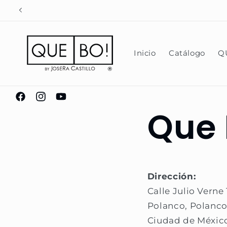
Ir
ENVÍOS A CDMX DE 2 D
directamente
al contenido
Inicio
Catálogo
Q
https://www.facebook.com/pages/Que-
https://www.instagram.com/chocolatesquebo/
https://www.youtube.com/@JoseRamonCas
Que 
Bo-
Chocolater%C3%ADa-
Mexicana-
Evolutiva/310184805779812
Dirección:
Calle Julio Verne 
Polanco, Polanco 
Ciudad de Méxic