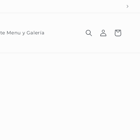
AL: 56 1742 5736
Iniciar
Carrito
te Menu y Galería
sesión