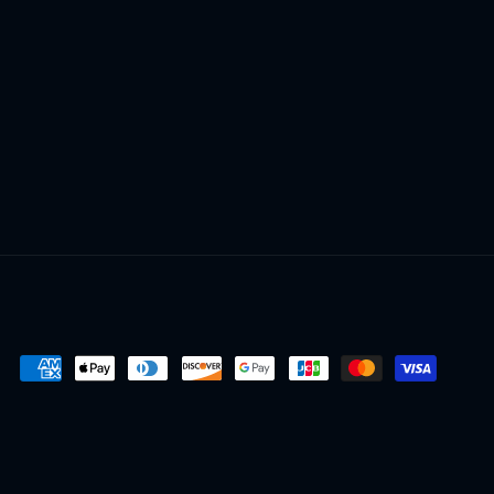
Formas
de
pago