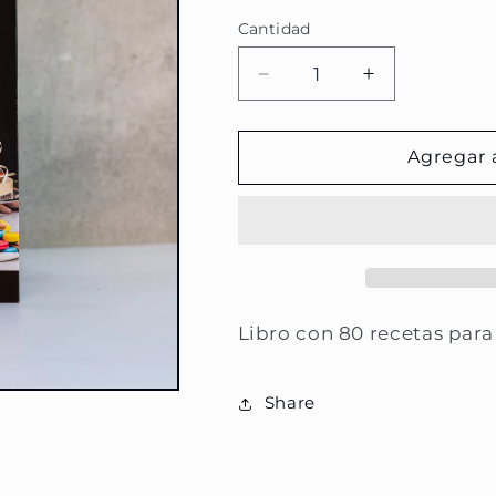
habitual
Cantidad
Reducir
Aumentar
cantidad
cantidad
para
para
Libro
Libro
Agregar a
Postres
Postres
con
con
Cariño
Cariño
Libro con 80 recetas para
Share