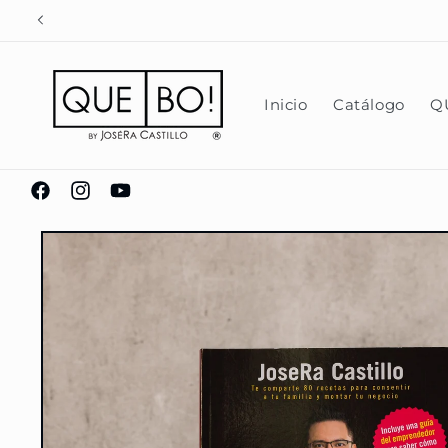
Ir
directamente
al contenido
Inicio
Catálogo
Q
https://www.facebook.com/pages/Que-
https://www.instagram.com/chocolatesquebo/
https://www.youtube.com/@JoseRamonCas
Ir
Bo-
directamente
Chocolater%C3%ADa-
a la
información
Mexicana-
del producto
Evolutiva/310184805779812