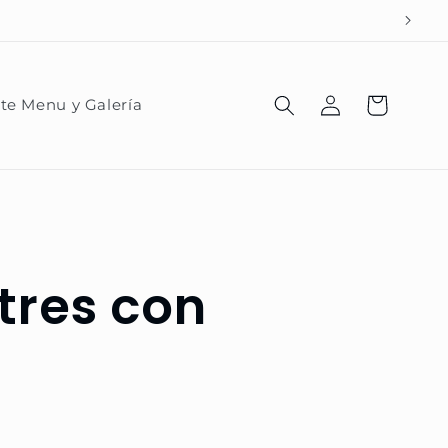
Iniciar
Carrito
te Menu y Galería
sesión
tres con