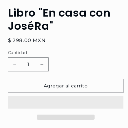
una
Libro "En casa con
ventana
modal
JoséRa"
Precio
$ 298.00 MXN
habitual
Cantidad
Reducir
Aumentar
cantidad
cantidad
para
para
Libro
Libro
Agregar al carrito
&quot;En
&quot;En
casa
casa
con
con
JoséRa&quot;
JoséRa&quot;