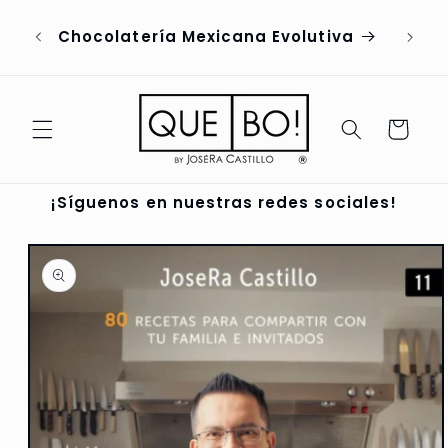
Ir
ENVÍOS A CDMX DE 2 DÍAS HÁBILES |
directamente
PEDIDOS FORANEOS POR WHATSAPP
al contenido
AL: 56 1742 5736
Carrito
¡Síguenos en nuestras redes sociales!
Ir
directamente
a la
información
del producto