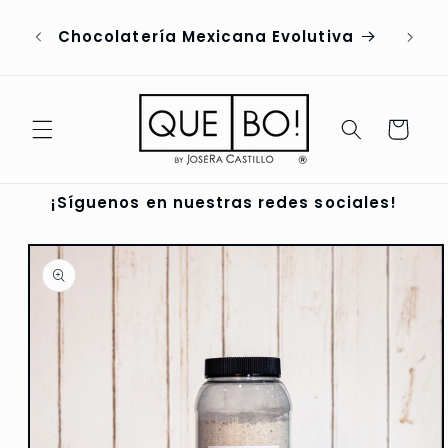
Ir
ENVÍ
directamente
Chocolatería Mexicana Evolutiva
PEDI
al contenido
Carrito
¡Síguenos en nuestras redes sociales!
Ir
directamente
a la
información
del producto