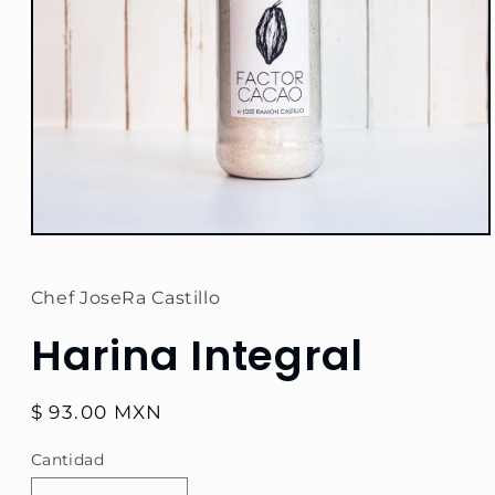
Abrir
elemento
multimedia
1
Chef JoseRa Castillo
en
una
Harina Integral
ventana
modal
Precio
$ 93.00 MXN
habitual
Cantidad