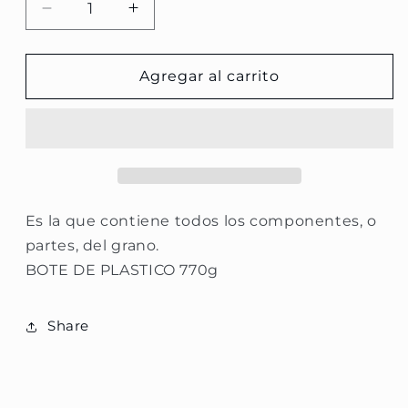
Reducir
Aumentar
cantidad
cantidad
para
para
Harina
Harina
Agregar al carrito
Integral
Integral
Es la que contiene todos los componentes, o
partes, del grano.
BOTE DE PLASTICO 770g
Share