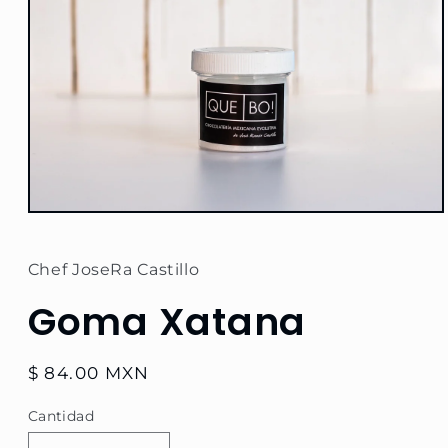
Abrir
elemento
multimedia
1
Chef JoseRa Castillo
en
una
Goma Xatana
ventana
modal
Precio
$ 84.00 MXN
habitual
Cantidad