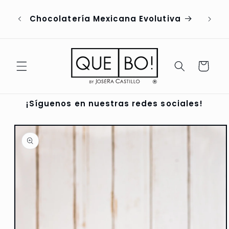
Ir
directamente
Chocolatería Mexicana Evolutiva
al contenido
Carrito
¡Síguenos en nuestras redes sociales!
Ir
directamente
a la
información
del producto