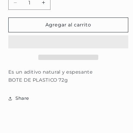
Reducir
Aumentar
cantidad
cantidad
para
para
Goma
Goma
Agregar al carrito
Xatana
Xatana
Es un aditivo natural y espesante
BOTE DE PLASTICO 72g
Share