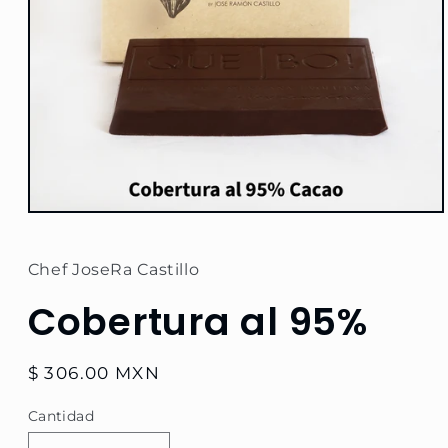
Abrir
elemento
multimedia
1
Chef JoseRa Castillo
en
una
Cobertura al 95%
ventana
modal
Precio
$ 306.00 MXN
habitual
Cantidad