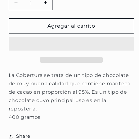
Reducir
Aumentar
cantidad
cantidad
para
para
Cobertura
Cobertura
Agregar al carrito
al
al
95%
95%
La Cobertura se trata de un tipo de chocolate
de muy buena calidad que contiene manteca
de cacao en proporción al 95%.​ Es un tipo de
chocolate cuyo principal uso es en la
repostería.
400 gramos
Share