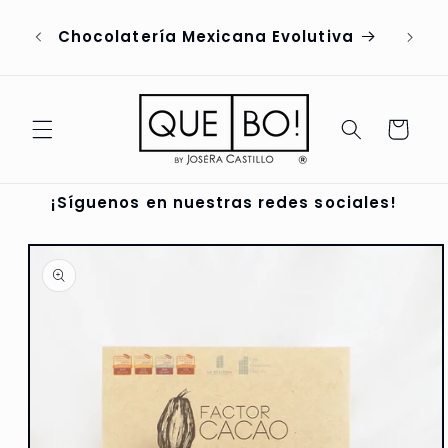
Ir
directamente
Chocolatería Mexicana Evolutiva
al contenido
Carrito
¡Síguenos en nuestras redes sociales!
Ir
directamente
a la
información
del producto