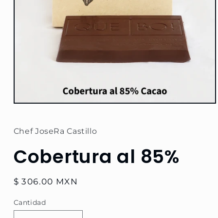
Abrir
elemento
multimedia
1
Chef JoseRa Castillo
en
una
Cobertura al 85%
ventana
modal
Precio
$ 306.00 MXN
habitual
Cantidad