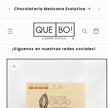
Ir
ENVÍ
directamente
Chocolatería Mexicana Evolutiva
PEDI
al contenido
Carrito
¡Síguenos en nuestras redes sociales!
Ir
directamente
a la
información
del producto