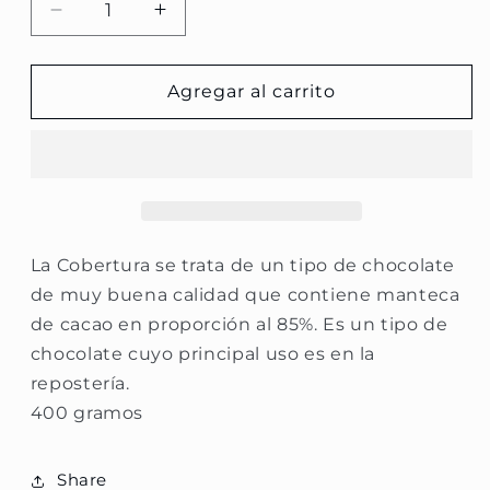
Reducir
Aumentar
cantidad
cantidad
para
para
Cobertura
Cobertura
Agregar al carrito
al
al
85%
85%
La Cobertura se trata de un tipo de chocolate
de muy buena calidad que contiene manteca
de cacao en proporción al 85%.​ Es un tipo de
chocolate cuyo principal uso es en la
repostería.
400 gramos
Share