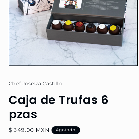
Abrir
elemento
multimedia
1
Chef JoseRa Castillo
en
una
Caja de Trufas 6
ventana
modal
pzas
Precio
$ 349.00 MXN
Agotado
habitual