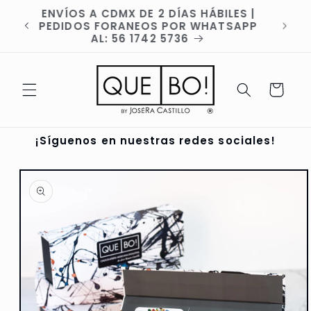
Ir
ENVÍOS A CDMX DE 2 DÍAS HÁBILES |
directamente
va
PEDIDOS FORANEOS POR WHATSAPP
al contenido
AL: 56 1742 5736
Carrito
¡Síguenos en nuestras redes sociales!
Ir
directamente
a la
información
del producto