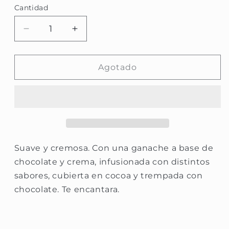
Cantidad
Reducir
Aumentar
cantidad
cantidad
para
para
Caja
Caja
Agotado
de
de
Trufas
Trufas
6
6
pzas
pzas
Suave y cremosa. Con una ganache a base de
chocolate y crema, infusionada con distintos
sabores, cubierta en cocoa y trempada con
chocolate. Te encantara.