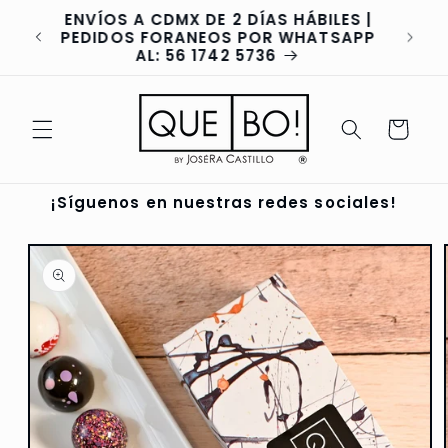
Ir
ENVÍOS A CDMX DE 2 DÍAS HÁBILES |
directamente
va
PEDIDOS FORANEOS POR WHATSAPP
al contenido
AL: 56 1742 5736
Carrito
¡Síguenos en nuestras redes sociales!
Ir
directamente
a la
información
del producto