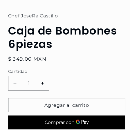
1
en
una
ventana
Chef JoseRa Castillo
modal
Caja de Bombones
6piezas
Precio
$ 349.00 MXN
habitual
Cantidad
Reducir
Aumentar
cantidad
cantidad
para
para
Caja
Caja
Agregar al carrito
de
de
Bombones
Bombones
6piezas
6piezas