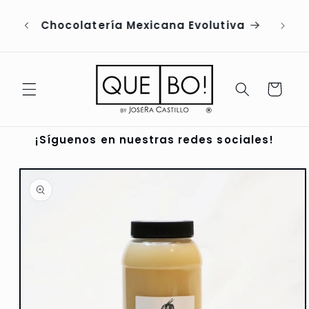
Ir
directamente
tiva
al contenido
Carrito
¡Síguenos en nuestras redes sociales!
Ir
directamente
a la
información
del producto