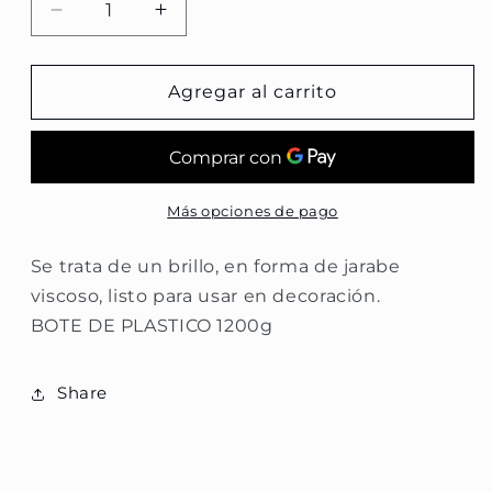
Reducir
Aumentar
cantidad
cantidad
para
para
Brillo
Brillo
Agregar al carrito
Espejo
Espejo
Más opciones de pago
Se trata de un brillo, en forma de jarabe
viscoso, listo para usar en decoración.
BOTE DE PLASTICO 1200g
Share