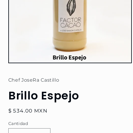
Abrir
elemento
multimedia
1
Chef JoseRa Castillo
en
una
Brillo Espejo
ventana
modal
Precio
$ 534.00 MXN
habitual
Cantidad