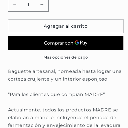
Reducir
Aumentar
cantidad
cantidad
para
para
Baguette
Baguette
Agregar al carrito
Más opciones de pago
Baguette artesanal, horneada hasta lograr una
corteza crujiente y un interior esponjoso
”Para los clientes que compran MADRE”
Actualmente, todos los productos MADRE se
elaboran a mano, e incluyendo el periodo de
fermentación y envejecimiento de la levadura