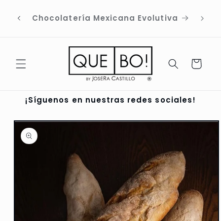
Ir
ENVÍOS A CDMX DE 2 DÍAS HÁBILES |
directamente
PEDIDOS FORANEOS POR WHATSAPP
al contenido
AL: 56 1742 5736
Carrito
¡Síguenos en nuestras redes sociales!
Ir
directamente
a la
información
del producto