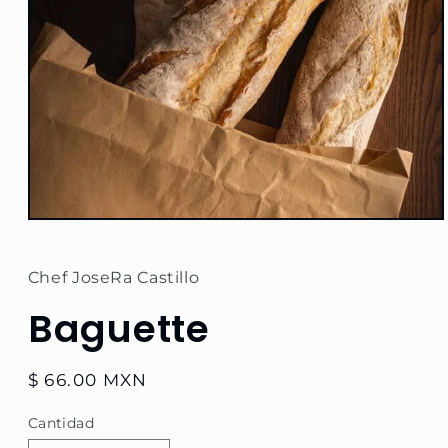
Abrir
elemento
multimedia
1
Chef JoseRa Castillo
en
una
Baguette
ventana
modal
Precio
$ 66.00 MXN
habitual
Cantidad