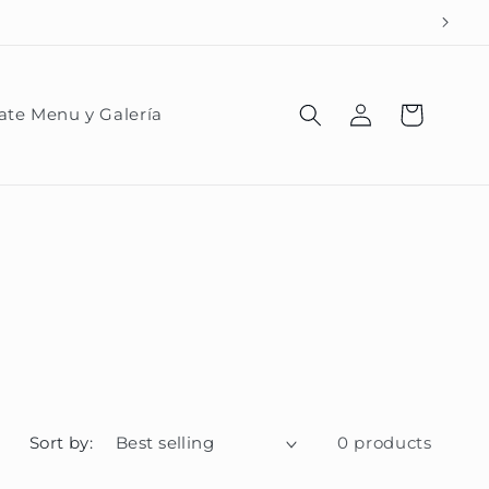
Log
Cart
ate Menu y Galería
in
Sort by:
0 products