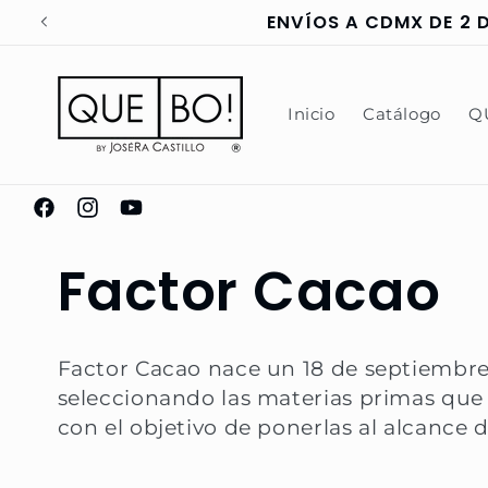
Ir
ENVÍOS A CDMX DE 2 D
directamente
al contenido
Inicio
Catálogo
Q
https://www.facebook.com/pages/Que-
https://www.instagram.com/chocolatesquebo/
https://www.youtube.com/@JoseRamonCas
Bo-
C
Factor Cacao
Chocolater%C3%ADa-
Mexicana-
Evolutiva/310184805779812
o
Factor Cacao nace un 18 de septiembr
seleccionando las materias primas que u
l
con el objetivo de ponerlas al alcance