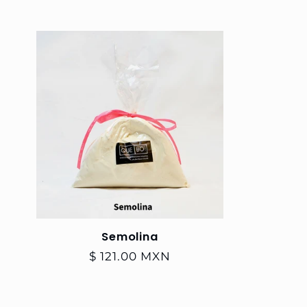
e
c
c
i
ó
n
Semolina
:
Precio
$ 121.00 MXN
habitual